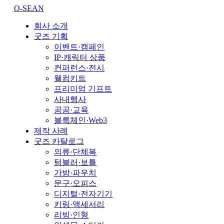
O-SEAN
회사 소개
굿즈 기획
이벤트·캠페인
IP·캐릭터 상품
컨퍼런스·전시
웰컴키트
프리미엄 기프트
사내행사
공공·교육
블록체인·Web3
제작 사례
굿즈 카탈로그
의류·단체복
텀블러·보틀
가방·파우치
문구·오피스
디지털·전자기기
키링·액세서리
리빙·인형