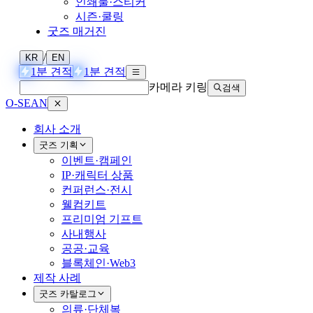
인쇄물·스티커
시즌·쿨링
굿즈 매거진
/
KR
EN
1분 견적
1분 견적
카메라 키링
검색
O-SEAN
회사 소개
굿즈 기획
이벤트·캠페인
IP·캐릭터 상품
컨퍼런스·전시
웰컴키트
프리미엄 기프트
사내행사
공공·교육
블록체인·Web3
제작 사례
굿즈 카탈로그
의류·단체복