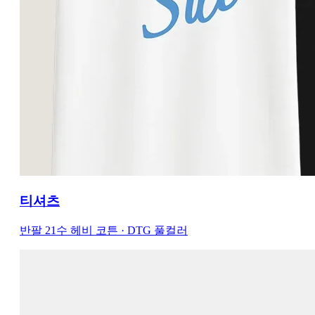
티셔츠
반팔 21수 헤비 코튼 · DTG 풀컬러