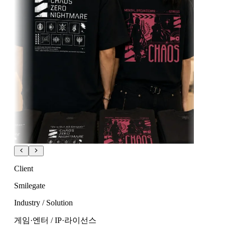
Client
Smilegate
Industry / Solution
게임·엔터 / IP·라이선스