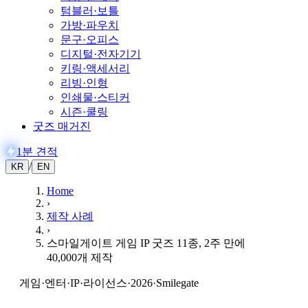
텀블러·보틀
가방·파우치
문구·오피스
디지털·전자기기
키링·액세서리
리빙·인형
인쇄물·스티커
시즌·쿨링
굿즈 매거진
1분 견적
/
KR
EN
Home
›
제작 사례
›
스마일게이트 게임 IP 굿즈 11종, 2주 만에
40,000개 제작
게임·엔터
·
IP·라이선스
·
2026
·
Smilegate