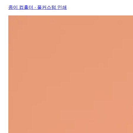
종이 컵홀더 · 풀커스텀 인쇄