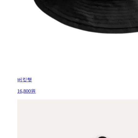
버킷햇
16,800
원