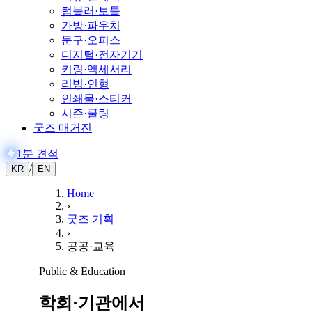
텀블러·보틀
가방·파우치
문구·오피스
디지털·전자기기
키링·액세서리
리빙·인형
인쇄물·스티커
시즌·쿨링
굿즈 매거진
1분 견적
/
KR
EN
Home
›
굿즈 기획
›
공공·교육
Public & Education
학회·기관에서