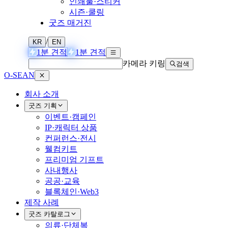
인쇄물·스티커
시즌·쿨링
굿즈 매거진
/
KR
EN
1분 견적
1분 견적
카메라 키링
검색
O-SEAN
회사 소개
굿즈 기획
이벤트·캠페인
IP·캐릭터 상품
컨퍼런스·전시
웰컴키트
프리미엄 기프트
사내행사
공공·교육
블록체인·Web3
제작 사례
굿즈 카탈로그
의류·단체복