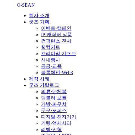
O-SEAN
회사 소개
굿즈 기획
이벤트·캠페인
IP·캐릭터 상품
컨퍼런스·전시
웰컴키트
프리미엄 기프트
사내행사
공공·교육
블록체인·Web3
제작 사례
굿즈 카탈로그
의류·단체복
텀블러·보틀
가방·파우치
문구·오피스
디지털·전자기기
키링·액세서리
리빙·인형