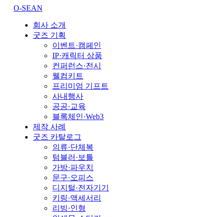
O-SEAN
회사 소개
굿즈 기획
이벤트·캠페인
IP·캐릭터 상품
컨퍼런스·전시
웰컴키트
프리미엄 기프트
사내행사
공공·교육
블록체인·Web3
제작 사례
굿즈 카탈로그
의류·단체복
텀블러·보틀
가방·파우치
문구·오피스
디지털·전자기기
키링·액세서리
리빙·인형