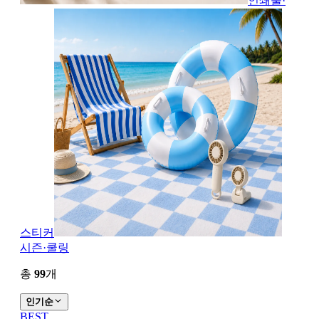
인쇄물·
스티커
시즌·쿨링
총
99
개
인기순
BEST