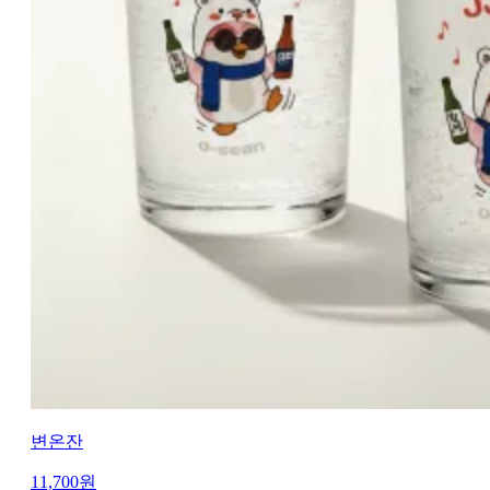
변온잔
11,700
원