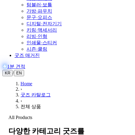
텀블러·보틀
가방·파우치
문구·오피스
디지털·전자기기
키링·액세서리
리빙·인형
인쇄물·스티커
시즌·쿨링
굿즈 매거진
1분 견적
/
KR
EN
Home
›
굿즈 카탈로그
›
전체 상품
All Products
다양한 카테고리 굿즈를