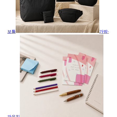
보틀
가방·
파우치