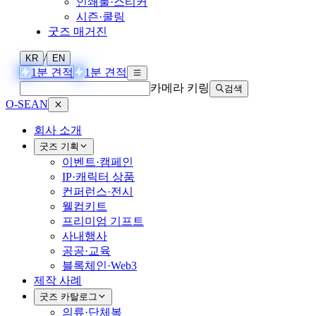
인쇄물·스티커
시즌·쿨링
굿즈 매거진
/
KR
EN
1분 견적
1분 견적
카메라 키링
검색
O-SEAN
회사 소개
굿즈 기획
이벤트·캠페인
IP·캐릭터 상품
컨퍼런스·전시
웰컴키트
프리미엄 기프트
사내행사
공공·교육
블록체인·Web3
제작 사례
굿즈 카탈로그
의류·단체복