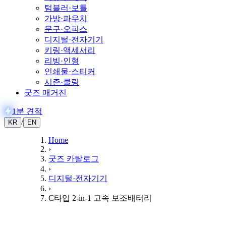
텀블러·보틀
가방·파우치
문구·오피스
디지털·전자기기
키링·액세서리
리빙·인형
인쇄물·스티커
시즌·쿨링
굿즈 매거진
1분 견적
/
KR
EN
Home
›
굿즈 카탈로그
›
디지털·전자기기
›
C타입 2-in-1 고속 보조배터리