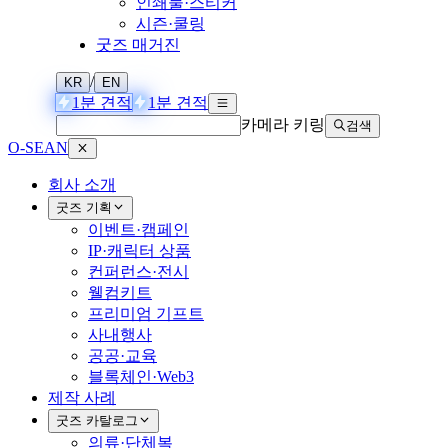
인쇄물·스티커
시즌·쿨링
굿즈 매거진
/
KR
EN
1분 견적
1분 견적
카메라 키링
검색
O-SEAN
회사 소개
굿즈 기획
이벤트·캠페인
IP·캐릭터 상품
컨퍼런스·전시
웰컴키트
프리미엄 기프트
사내행사
공공·교육
블록체인·Web3
제작 사례
굿즈 카탈로그
의류·단체복