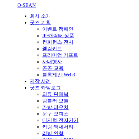
O-SEAN
회사 소개
굿즈 기획
이벤트·캠페인
IP·캐릭터 상품
컨퍼런스·전시
웰컴키트
프리미엄 기프트
사내행사
공공·교육
블록체인·Web3
제작 사례
굿즈 카탈로그
의류·단체복
텀블러·보틀
가방·파우치
문구·오피스
디지털·전자기기
키링·액세서리
리빙·인형