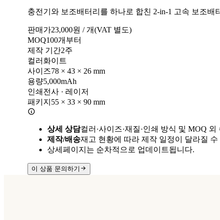
충전기와 보조배터리를 하나로 합친 2-in-1 고속 보조배
판매가
23,000
원 / 개
(VAT 별도)
MOQ
100
개부터
제작 기간
2
주
컬러
화이트
사이즈
78 × 43 × 26 mm
용량
5,000mAh
인쇄
전사 · 레이저
패키지
55 × 33 × 90 mm
상세 상담
컬러·사이즈·재질·인쇄 방식 및 MOQ 외
제작/배송
재고 현황에 따라 제작 일정이 달라질 수
상세페이지는 순차적으로 업데이트됩니다.
이 상품 문의하기