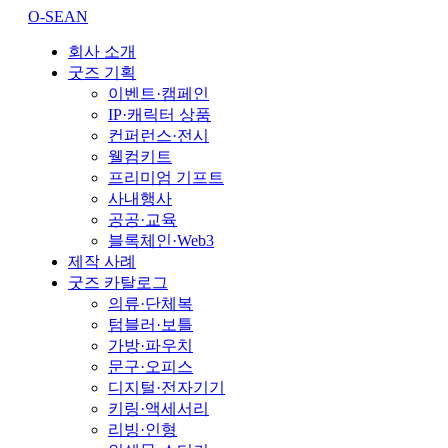
O-SEAN
회사 소개
굿즈 기획
이벤트·캠페인
IP·캐릭터 상품
컨퍼런스·전시
웰컴키트
프리미엄 기프트
사내행사
공공·교육
블록체인·Web3
제작 사례
굿즈 카탈로그
의류·단체복
텀블러·보틀
가방·파우치
문구·오피스
디지털·전자기기
키링·액세서리
리빙·인형