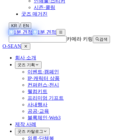
인쇄물·스티커
시즌·쿨링
굿즈 매거진
/
KR
EN
1분 견적
1분 견적
카메라 키링
검색
O-SEAN
회사 소개
굿즈 기획
이벤트·캠페인
IP·캐릭터 상품
컨퍼런스·전시
웰컴키트
프리미엄 기프트
사내행사
공공·교육
블록체인·Web3
제작 사례
굿즈 카탈로그
의류·단체복