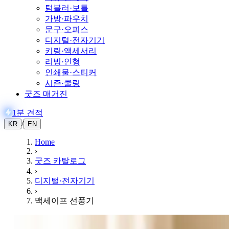
텀블러·보틀
가방·파우치
문구·오피스
디지털·전자기기
키링·액세서리
리빙·인형
인쇄물·스티커
시즌·쿨링
굿즈 매거진
1분 견적
/
KR
EN
Home
›
굿즈 카탈로그
›
디지털·전자기기
›
맥세이프 선풍기