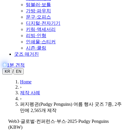
텀블러·보틀
가방·파우치
문구·오피스
디지털·전자기기
키링·액세서리
리빙·인형
인쇄물·스티커
시즌·쿨링
굿즈 매거진
1분 견적
/
KR
EN
Home
›
제작 사례
›
퍼지펭귄(Pudgy Penguins) 여름 행사 굿즈 7종, 2주
만에 2,565개 제작
Web3·글로벌
·
컨퍼런스·부스
·
2025
·
Pudgy Penguins
(KBW)