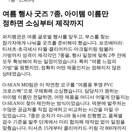
여름 행사 굿즈 7종, 아이템 이름만
정하면 소싱부터 제작까지
퍼지펭귄은 여름 글로벌 행사를 앞두고, 부스를 찾는
참가자에게 나눠줄 굿즈를 준비해야 했습니다. 보조배터리·
티셔츠·초극세사 타월·클리어카드·아크릴키링·텀블러·
가방까지 성격이 제각각인 7종을, 행사 일정에 맞춰 2주 안에
모두 확보해야 하는 일정이었습니다. 특히 "여름 느낌의
가방"을 원했지만, 정확히 어떤 제품인지는 정해지지 않은
상태였습니다.
O-SEAN MD팀은 이 막연한 요구를 "여름용 투명 PVC
크로스백"으로 구체화해 소싱했습니다. 담당자가 원하는
아이템 이름만 전달하면, 어떤 제품을 어디서 어떻게 만들지는
O-SEAN이 찾아 제안하는 방식이었습니다. 덕분에 발주처는
수많은 공급처를 직접 검색하고 비교하는 시간을 아낄 수
있었습니다. 7종은 순차가 아니라 동시에 진행했고, 품목별
검수 기준을 발주 단계에서 미리 합의해 재작업 없이 일정을
맞췄습니다. 티셔츠 15개부터 클리어카드·키링 각 800개까지