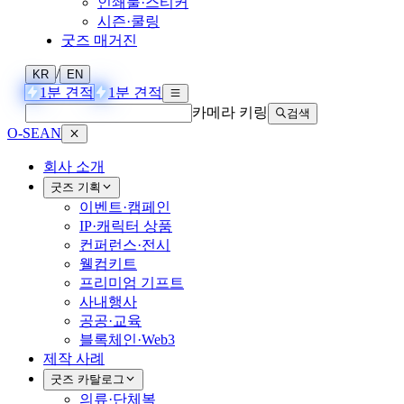
인쇄물·스티커
시즌·쿨링
굿즈 매거진
/
KR
EN
1분 견적
1분 견적
카메라 키링
검색
O-SEAN
회사 소개
굿즈 기획
이벤트·캠페인
IP·캐릭터 상품
컨퍼런스·전시
웰컴키트
프리미엄 기프트
사내행사
공공·교육
블록체인·Web3
제작 사례
굿즈 카탈로그
의류·단체복