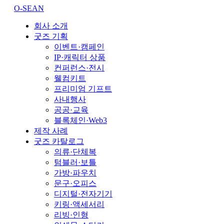
O-SEAN
회사 소개
굿즈 기획
이벤트·캠페인
IP·캐릭터 상품
컨퍼런스·전시
웰컴키트
프리미엄 기프트
사내행사
공공·교육
블록체인·Web3
제작 사례
굿즈 카탈로그
의류·단체복
텀블러·보틀
가방·파우치
문구·오피스
디지털·전자기기
키링·액세서리
리빙·인형