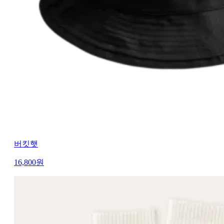
버킷햇
16,800
원