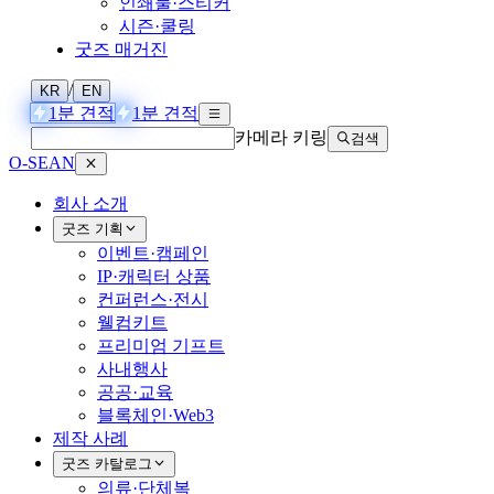
인쇄물·스티커
시즌·쿨링
굿즈 매거진
/
KR
EN
1분 견적
1분 견적
카메라 키링
검색
O-SEAN
회사 소개
굿즈 기획
이벤트·캠페인
IP·캐릭터 상품
컨퍼런스·전시
웰컴키트
프리미엄 기프트
사내행사
공공·교육
블록체인·Web3
제작 사례
굿즈 카탈로그
의류·단체복