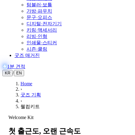
텀블러·보틀
가방·파우치
문구·오피스
디지털·전자기기
키링·액세서리
리빙·인형
인쇄물·스티커
시즌·쿨링
굿즈 매거진
1분 견적
/
KR
EN
Home
›
굿즈 기획
›
웰컴키트
Welcome Kit
첫 출근도, 오랜 근속도