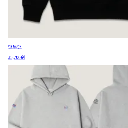
맨투맨
35,700
원