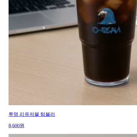
투명 리유저블 텀블러
8,600
원