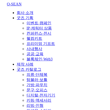
O-SEAN
회사 소개
굿즈 기획
이벤트·캠페인
IP·캐릭터 상품
컨퍼런스·전시
웰컴키트
프리미엄 기프트
사내행사
공공·교육
블록체인·Web3
제작 사례
굿즈 카탈로그
의류·단체복
텀블러·보틀
가방·파우치
문구·오피스
디지털·전자기기
키링·액세서리
리빙·인형