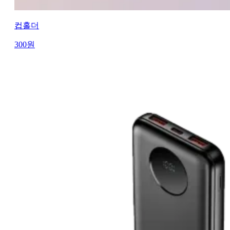
컵홀더
300
원