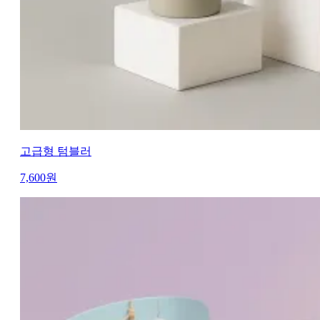
고급형 텀블러
7,600
원