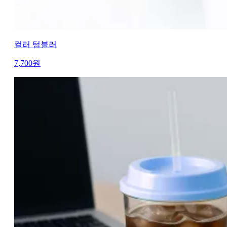
컬러 텀블러
7,700
원