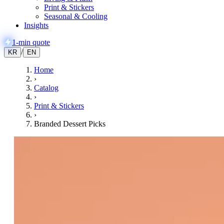
Print & Stickers
Seasonal & Cooling
Insights
1-min quote
/
KR
EN
Home
›
Catalog
›
Print & Stickers
›
Branded Dessert Picks