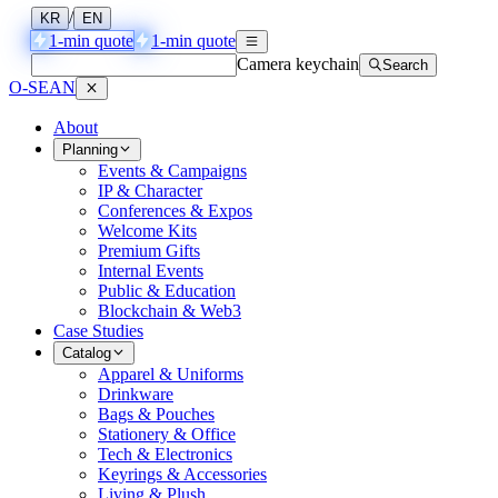
/
KR
EN
1-min quote
1-min quote
Camera keychain
Search
O-SEAN
About
Planning
Events & Campaigns
IP & Character
Conferences & Expos
Welcome Kits
Premium Gifts
Internal Events
Public & Education
Blockchain & Web3
Case Studies
Catalog
Apparel & Uniforms
Drinkware
Bags & Pouches
Stationery & Office
Tech & Electronics
Keyrings & Accessories
Living & Plush