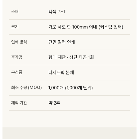
소재
백색 PET
크기
가로·세로 합 100mm 이내 (커스텀 형태)
인쇄 방식
단면 컬러 인쇄
후가공
형태 재단 · 상단 타공 1회
구성품
디저트픽 본체
최소 수량 (MOQ)
1,000개 (1,000개 단위)
제작 기간
약 2주