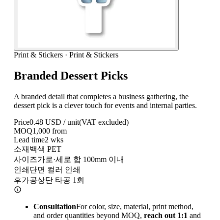
Print & Stickers
·
Print & Stickers
Branded Dessert Picks
A branded detail that completes a business gathering, the
dessert pick is a clever touch for events and internal parties.
Price
0.48
USD / unit
(VAT excluded)
MOQ
1,000
from
Lead time
2
wks
소재
백색 PET
사이즈
가로·세로 합 100mm 이내
인쇄
단면 컬러 인쇄
후가공
상단 타공 1회
Consultation
For color, size, material, print method,
and order quantities beyond MOQ,
reach out 1:1
and