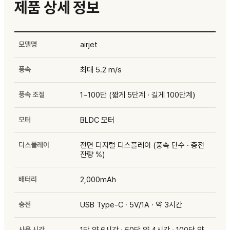
제품 상세 정보
모델명
airjet
풍속
최대 5.2 m/s
풍속 조절
1~100단 (짧게 5단계 · 길게 100단계)
모터
BLDC 모터
디스플레이
전면 디지털 디스플레이 (풍속 단수 · 충전
잔량 %)
배터리
2,000mAh
충전
USB Type-C · 5V/1A · 약 3시간
사용 시간
1단 약 6시간 · 50단 약 4시간 · 100단 약