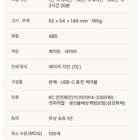
2시간 20분
크기 · 무게
62 × 54 × 146 mm · 165g
재질
ABS
색상
화이트 · 네이비
인쇄 방식
레이저 각인 (1도)
구성품
본체 · USB-C 충전 케이블
인증
KC 안전확인(YU101914-23001B) ·
전파적합 · 생산물배상책임보험(삼성화재)
A/S
무상 A/S 1년
최소 수량 (MOQ)
100개