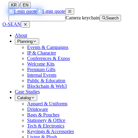
/
KR
EN
1-min quote
1-min quote
Camera keychain
Search
O-SEAN
About
Planning
Events & Campaigns
IP & Character
Conferences & Expos
Welcome Kits
Premium Gifts
Internal Events
Public & Education
Blockchain & Web3
Case Studies
Catalog
Apparel & Uniforms
Drinkware
Bags & Pouches
Stationery & Office
Tech & Electronics
Keyrings & Accessories
Living & Plush