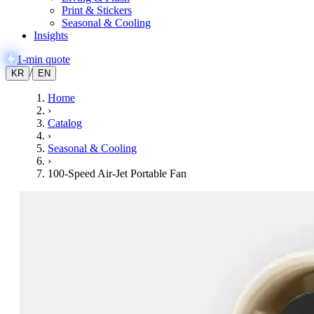
Print & Stickers
Seasonal & Cooling
Insights
1-min quote
/
KR
EN
Home
›
Catalog
›
Seasonal & Cooling
›
100-Speed Air-Jet Portable Fan