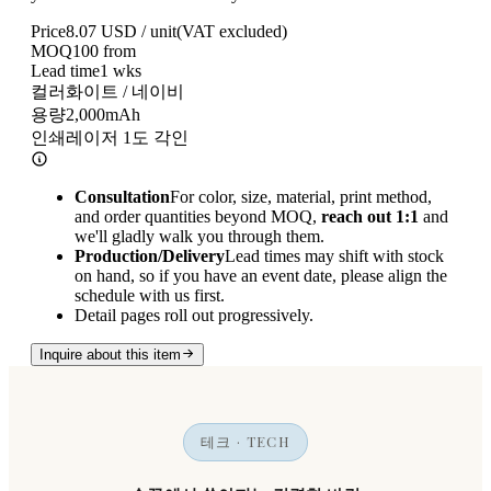
Price
8.07
USD / unit
(VAT excluded)
MOQ
100
from
Lead time
1
wks
컬러
화이트 / 네이비
용량
2,000mAh
인쇄
레이저 1도 각인
Consultation
For color, size, material, print method,
and order quantities beyond MOQ,
reach out 1:1
and
we'll gladly walk you through them.
Production/Delivery
Lead times may shift with stock
on hand, so if you have an event date, please align the
schedule with us first.
Detail pages roll out progressively.
Inquire about this item
테크 · TECH