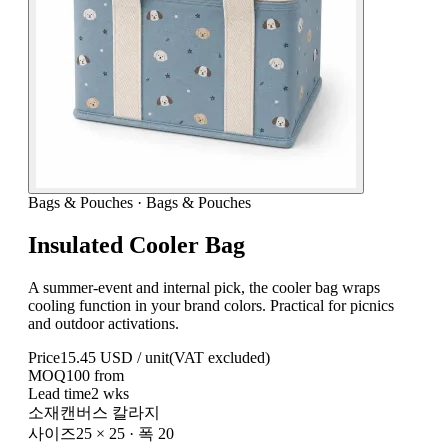
Bags & Pouches
·
Bags & Pouches
Insulated Cooler Bag
A summer-event and internal pick, the cooler bag wraps
cooling function in your brand colors. Practical for picnics
and outdoor activations.
Price
15.45
USD / unit
(VAT excluded)
MOQ
100
from
Lead time
2
wks
소재
캔버스 칼라지
사이즈
25 × 25 · 폭 20