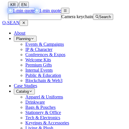
/
KR
EN
1-min quote
1-min quote
Camera keychain
Search
O-SEAN
About
Planning
Events & Campaigns
IP & Character
Conferences & Expos
Welcome Kits
Premium Gifts
Internal Events
Public & Education
Blockchain & Web3
Case Studies
Catalog
Apparel & Uniforms
Drinkware
Bags & Pouches
Stationery & Office
Tech & Electronics
Keyrings & Accessories
Living & Plush