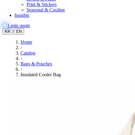
Print & Stickers
Seasonal & Cooling
Insights
1-min quote
/
KR
EN
Home
›
Catalog
›
Bags & Pouches
›
Insulated Cooler Bag