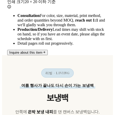
인쇄 크기
20 × 20 이하 기준
Consultation
For color, size, material, print method,
and order quantities beyond MOQ,
reach out 1:1
and
we'll gladly walk you through them.
Production/Delivery
Lead times may shift with stock
on hand, so if you have an event date, please align the
schedule with us first.
Detail pages roll out progressively.
Inquire about this item
리빙 · LIVING
여름 행사가 끝나도 다시 손이 가는 보냉백
보냉백
안쪽에
은박 보냉 내피
를 댄 캔버스 보냉백입니다.