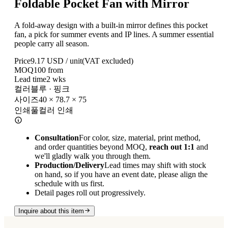
Foldable Pocket Fan with Mirror
A fold-away design with a built-in mirror defines this pocket
fan, a pick for summer events and IP lines. A summer essential
people carry all season.
Price
9.17
USD / unit
(VAT excluded)
MOQ
100
from
Lead time
2
wks
컬러
블루 · 핑크
사이즈
40 × 78.7 × 75
인쇄
풀컬러 인쇄
Consultation
For color, size, material, print method,
and order quantities beyond MOQ,
reach out 1:1
and
we'll gladly walk you through them.
Production/Delivery
Lead times may shift with stock
on hand, so if you have an event date, please align the
schedule with us first.
Detail pages roll out progressively.
Inquire about this item