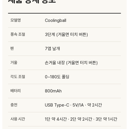
모델명
Coolingball
풍속 조절
3단계 (거울면 터치 버튼)
팬
7엽 날개
거울
손거울 내장 (거울면 터치 버튼)
각도 조절
0~180도 폴딩
배터리
800mAh
충전
USB Type-C · 5V/1A · 약 2시간
사용 시간
1단 약 4시간 · 2단 약 2시간 · 3단 약 1시간