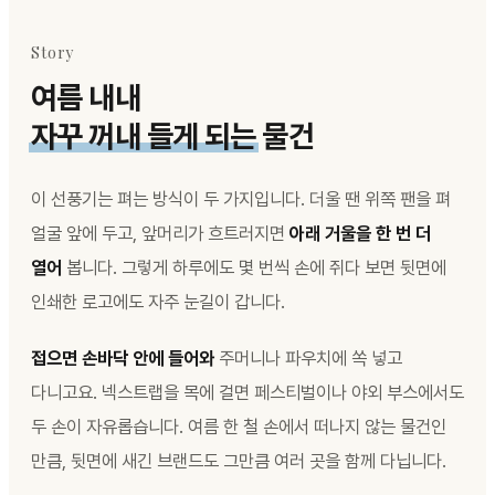
Story
여름 내내
자꾸 꺼내 들게 되는
물건
이 선풍기는 펴는 방식이 두 가지입니다. 더울 땐 위쪽 팬을 펴
얼굴 앞에 두고, 앞머리가 흐트러지면
아래 거울을 한 번 더
열어
봅니다. 그렇게 하루에도 몇 번씩 손에 쥐다 보면 뒷면에
인쇄한 로고에도 자주 눈길이 갑니다.
접으면 손바닥 안에 들어와
주머니나 파우치에 쏙 넣고
다니고요. 넥스트랩을 목에 걸면 페스티벌이나 야외 부스에서도
두 손이 자유롭습니다. 여름 한 철 손에서 떠나지 않는 물건인
만큼, 뒷면에 새긴 브랜드도 그만큼 여러 곳을 함께 다닙니다.