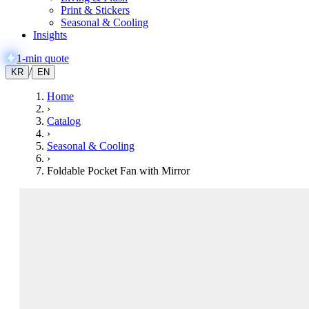
Print & Stickers
Seasonal & Cooling
Insights
1-min quote
/
KR
EN
Home
›
Catalog
›
Seasonal & Cooling
›
Foldable Pocket Fan with Mirror