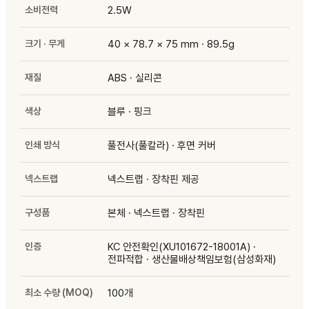
소비전력
2.5W
크기 · 무게
40 × 78.7 × 75 mm · 89.5g
재질
ABS · 실리콘
색상
블루 · 핑크
인쇄 방식
풀전사(풀칼라) · 후면 커버
넥스트랩
넥스트랩 · 장착핀 제공
구성품
본체 · 넥스트랩 · 장착핀
인증
KC 안전확인(XU101672-18001A) ·
전파적합 · 생산물배상책임보험(삼성화재)
최소 수량 (MOQ)
100개