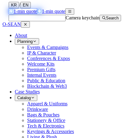
/
KR
EN
1-min quote
1-min quote
Camera keychain
Search
O-SEAN
About
Planning
Events & Campaigns
IP & Character
Conferences & Expos
Welcome Kits
Premium Gifts
Internal Events
Public & Education
Blockchain & Web3
Case Studies
Catalog
Apparel & Uniforms
Drinkware
Bags & Pouches
Stationery & Office
Tech & Electronics
Keyrings & Accessories
Living & Plush