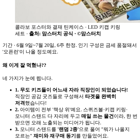
콜라보 포스터와 결재 틴케이스 · LED 키캡 키링
세트 ·
출처: 맘스터치 공식 · ©맘스터치
기간 · 6월 9일~7월 20일, 6주 한정. 인기 구성은 금세 품절돼서
'오픈런'이 나올 정도예요.
왜 이게 잘 먹혔나??
네 가지가 눈에 띕니다.
1. 무도 키즈들이 어느새 자라 직장인이 되었습니다!
직장인 공감 굿즈들로 구성해서
타겟을 완벽히
저격
했습니다!
2.
아이템이 전부 '책상 위'예요. 스퀴즈볼·키캡 키링·
모니터 스탠드 다 자리에 두고
매일 쓰는 물건
이라, 한 번
받으면 오래 노출되는 미디어가 됩니다.
3.
모니터 스탠드를
'랜덤 2종'
으로 풀어 "뭐가 나올지
모르는"
재미와 재구매 동기
를 만들었어요.