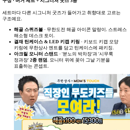
구성 · 버거 세트 + 시그니처 굿즈 3종
세트마다 다른 시그니처 굿즈가 들어가고 취향대로 고르는
구조예요.
해골 스퀴즈볼
· 무한도전 해골 아이콘 말랑이. 스트레스
해소형 데스크 토이.
결재 틴케이스 & LED 키캡 키링
· 키보드 키캡 모양
키링에 무한상사 멘트를 담고 틴케이스에 패키징.
아크릴 모니터 스탠드
· '분노의 박차장'과 '시무룩
정과장'
2종 랜덤
. 모니터 위에 꽂아 그날 기분을
표출하는 콘셉트.