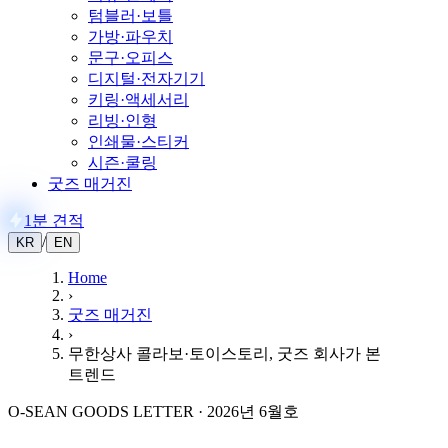
텀블러·보틀
가방·파우치
문구·오피스
디지털·전자기기
키링·액세서리
리빙·인형
인쇄물·스티커
시즌·쿨링
굿즈 매거진
1분 견적
/
KR
EN
Home
›
굿즈 매거진
›
무한상사 콜라보·토이스토리, 굿즈 회사가 본
트렌드
O-SEAN GOODS LETTER · 2026년 6월호