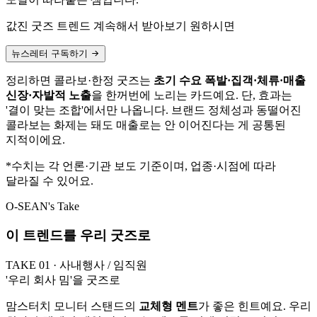
값진 굿즈 트렌드 계속해서 받아보기 원하시면
뉴스레터 구독하기
정리하면 콜라보·한정 굿즈는
초기 수요 폭발·집객·체류·매출
신장·자발적 노출
을 한꺼번에 노리는 카드예요. 단, 효과는
'결이 맞는 조합'에서만 나옵니다. 브랜드 정체성과 동떨어진
콜라보는 화제는 돼도 매출로는 안 이어진다는 게 공통된
지적이에요.
*수치는 각 언론·기관 보도 기준이며, 업종·시점에 따라
달라질 수 있어요.
O-SEAN's Take
이 트렌드를 우리 굿즈로
TAKE 01 · 사내행사 / 임직원
'우리 회사 밈'을 굿즈로
맘스터치 모니터 스탠드의
교체형 멘트
가 좋은 힌트예요. 우리