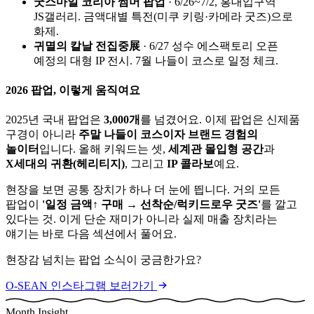
굿스마일 코리아 썸머 팝업
· 6/26~7/2, 홍대입구역
JS갤러리. 금액대별 특전(미쿠 키링·카메라 굿즈)으로
화제.
귀멸의 칼날 전집중展
· 6/27 성수 에스팩토리 오픈
예정의 대형 IP 전시. 7월 나들이 코스로 일정 체크.
2026 팝업, 이렇게 움직여요
2025년 국내 팝업은
3,000개
를 넘겼어요. 이제 팝업은 신제품
구경이 아니라
주말 나들이 코스이자 브랜드 경험의
놀이터
입니다. 올해 키워드는 셋,
세계관 몰입형 공간
과
X세대의 귀환(헤리티지)
, 그리고
IP 콜라보
예요.
현장을 보면 공통 장치가 하나 더 눈에 띕니다. 거의 모든
팝업이
'일정 금액↑ 구매 → 선착순/럭키드로우 굿즈'
를 깔고
있다는 것. 이게 단순 재미가 아니라 실제 매출 장치라는
얘기는 바로 다음 섹션에서 풀어요.
현장감 넘치는 팝업 소식이 궁금한가요?
O-SEAN 인스타그램 보러가기
Month Insight