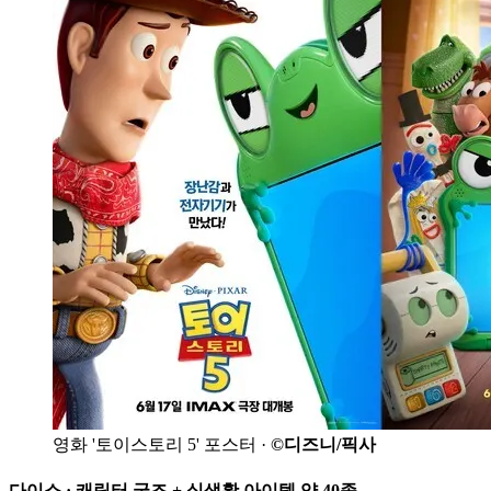
영화 '토이스토리 5' 포스터 ·
©디즈니/픽사
다이소 · 캐릭터 굿즈 + 실생활 아이템 약 40종