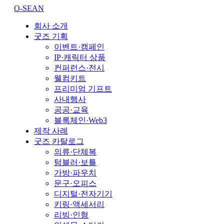
O-SEAN
회사 소개
굿즈 기획
이벤트·캠페인
IP·캐릭터 상품
컨퍼런스·전시
웰컴키트
프리미엄 기프트
사내행사
공공·교육
블록체인·Web3
제작 사례
굿즈 카탈로그
의류·단체복
텀블러·보틀
가방·파우치
문구·오피스
디지털·전자기기
키링·액세서리
리빙·인형