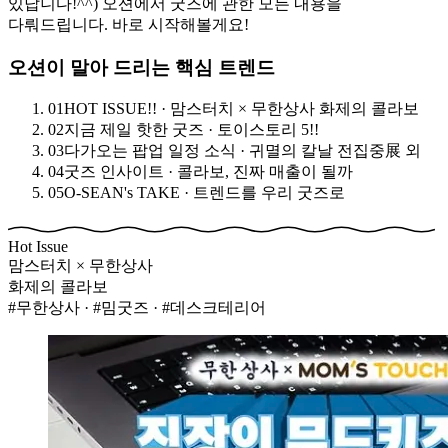
있답니다!^^) 오션에서 굿즈에 관한 모든 내용을
다뤄드립니다. 바로 시작해볼게요!
오션이 말아 드리는 핵심 트렌드
01
HOT ISSUE!! · 맘스터치 × 무한상사 화제의 콜라보
02
지금 제일 핫한 굿즈 · 토이스토리 5!!
03
다가오는 팝업 일정 소식 · 귀멸의 칼날 전집중展 외
04
굿즈 인사이트 · 콜라보, 진짜 매출이 될까
05
O-SEAN's TAKE · 트렌드를 우리 굿즈로
Hot Issue
맘스터치 × 무한상사
화제의 콜라보
#무한상사 · #밈굿즈 · #데스크테리어