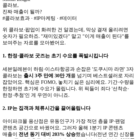
콜라보,
진짜 매출이 될까?
#콜라보효과 · #IP마케팅 · #데이터
위 콜라보·팝업이 화려한 건 알겠는데, 막상 결재 올리려면
숫자가 필요하죠. "재미있겠다" 말고 "이게 매출이 된다"를
보여주는 자료를 모아봤어요.
1. 한정·콜라보 굿즈는 초기 수요를 폭발시킵니다
세븐일레븐이 하림·이스타항공과 손잡은 '도쿠시마 라면' 3자
콜라보는
출시 3주 만에 30만 개
를 넘기며 베스트셀러로 자리
잡았어요. 핵심은 FOMO, 놓치기 싫은 심리예요. 기간·수량을
한정하면 초기에 수요가 몰립니다. 위 픽들이 죄다 '선착순·
한정·추첨'인 게 우연이 아니죠.
2. IP는 집객과 체류시간을 끌어올립니다
아이파크몰 용산점은 유동인구가 가장 적던 층을 IP·팬덤
콘텐츠 공간으로 바꿨어요. 그러자 올해 1분기 IP 콘텐츠
매출이
전년 동기 대비 203% 상승
했습니다(전년 연간 신장률