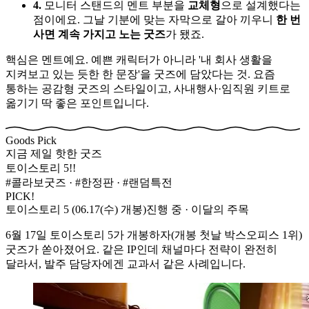
4.
모니터 스탠드의 멘트 부분을
교체형
으로 설계했다는
점이에요. 그날 기분에 맞는 자막으로 갈아 끼우니
한 번
사면 계속 가지고 노는 굿즈
가 됐죠.
핵심은 멘트예요. 예쁜 캐릭터가 아니라 '내 회사 생활을
지켜보고 있는 듯한 한 문장'을 굿즈에 담았다는 것. 요즘
통하는 공감형 굿즈의 스타일이고, 사내행사·임직원 키트로
옮기기 딱 좋은 포인트입니다.
Goods Pick
지금 제일 핫한 굿즈
토이스토리 5!!
#콜라보굿즈 · #한정판 · #랜덤특전
PICK!
토이스토리 5 (06.17(수) 개봉)
진행 중 · 이달의 주목
6월 17일 토이스토리 5가 개봉하자(개봉 첫날 박스오피스 1위)
굿즈가 쏟아졌어요. 같은 IP인데 채널마다 전략이 완전히
달라서, 발주 담당자에겐 교과서 같은 사례입니다.