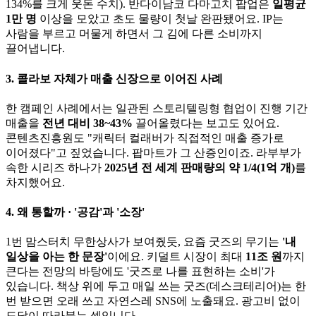
134%를 크게 웃돈 수치). 반다이남코 다마고치 팝업은
일평균
1만 명
이상을 모았고 초도 물량이 첫날 완판됐어요. IP는
사람을 부르고 머물게 하면서 그 김에 다른 소비까지
끌어냅니다.
3. 콜라보 자체가 매출 신장으로 이어진 사례
한 캠페인 사례에서는 일관된 스토리텔링형 협업이 진행 기간
매출을
전년 대비 38~43%
끌어올렸다는 보고도 있어요.
콘텐츠진흥원도 "캐릭터 컬래버가 직접적인 매출 증가로
이어졌다"고 짚었습니다. 팝마트가 그 산증인이죠. 라부부가
속한 시리즈 하나가
2025년 전 세계 판매량의 약 1/4(1억 개)
를
차지했어요.
4. 왜 통할까 · '공감'과 '소장'
1번 맘스터치 무한상사가 보여줬듯, 요즘 굿즈의 무기는
'내
일상을 아는 한 문장'
이에요. 키덜트 시장이 최대
11조 원
까지
큰다는 전망의 바탕에도 '굿즈로 나를 표현하는 소비'가
있습니다. 책상 위에 두고 매일 쓰는 굿즈(데스크테리어)는 한
번 받으면 오래 쓰고 자연스레 SNS에 노출돼요. 광고비 없이
도달이 따라붙는 셈입니다.