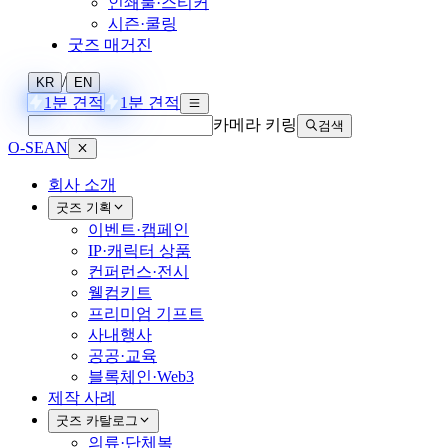
인쇄물·스티커
시즌·쿨링
굿즈 매거진
/
KR
EN
1분 견적
1분 견적
카메라 키링
검색
O-SEAN
회사 소개
굿즈 기획
이벤트·캠페인
IP·캐릭터 상품
컨퍼런스·전시
웰컴키트
프리미엄 기프트
사내행사
공공·교육
블록체인·Web3
제작 사례
굿즈 카탈로그
의류·단체복