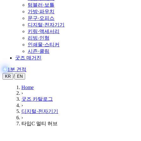
텀블러·보틀
가방·파우치
문구·오피스
디지털·전자기기
키링·액세서리
리빙·인형
인쇄물·스티커
시즌·쿨링
굿즈 매거진
1분 견적
/
KR
EN
Home
›
굿즈 카탈로그
›
디지털·전자기기
›
타입C 멀티 허브