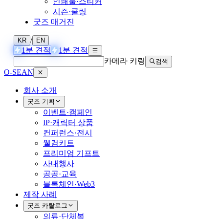
인쇄물·스티커
시즌·쿨링
굿즈 매거진
/
KR
EN
1분 견적
1분 견적
카메라 키링
검색
O-SEAN
회사 소개
굿즈 기획
이벤트·캠페인
IP·캐릭터 상품
컨퍼런스·전시
웰컴키트
프리미엄 기프트
사내행사
공공·교육
블록체인·Web3
제작 사례
굿즈 카탈로그
의류·단체복