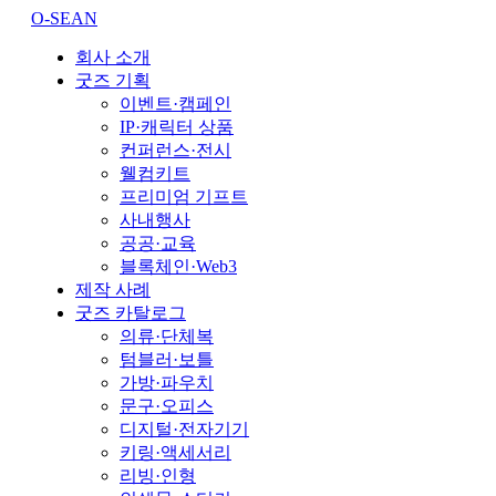
O-SEAN
회사 소개
굿즈 기획
이벤트·캠페인
IP·캐릭터 상품
컨퍼런스·전시
웰컴키트
프리미엄 기프트
사내행사
공공·교육
블록체인·Web3
제작 사례
굿즈 카탈로그
의류·단체복
텀블러·보틀
가방·파우치
문구·오피스
디지털·전자기기
키링·액세서리
리빙·인형